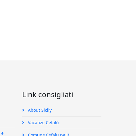
Link consigliati
About Sicily
Vacanze Cefalù
 e
Comune.Cefalu.pa.it