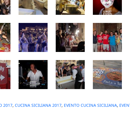
O 2017
,
CUCINA SICILIANA 2017
,
EVENTO CUCINA SICILIANA
,
EVEN
: Closing Party 2017