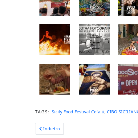
TAGS:
Sicily Food Festival Cefalù
,
CIBO SICILIAN
Previous article: MALJK Discoteca - 16 Settembre
Indietro