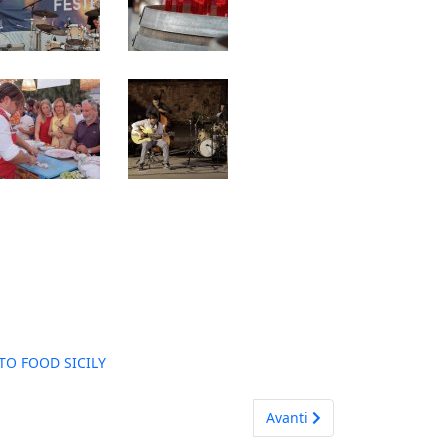
TO FOOD SICILY
Next article: MALJK Discote
Avanti