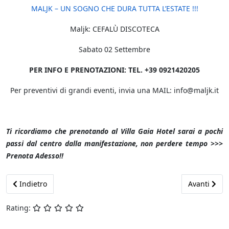
MALJK – UN SOGNO CHE DURA TUTTA L’ESTATE !!!
Maljk: CEFALÙ DISCOTECA
Sabato 02 Settembre
PER INFO E PRENOTAZIONI: TEL. +39 0921420205
Per preventivi di grandi eventi, invia una MAIL:
info@maljk.it
Ti ricordiamo che prenotando al Villa Gaia Hotel sarai a pochi
passi dal centro dalla manifestazione, non perdere tempo >>>
Prenota Adesso!!
Previous article: Sicily Food Festival Cefalù - 09-11 Settembre 2
Next article
Indietro
Avanti
Rating: