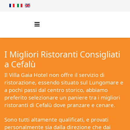
I Migliori Ristoranti Consigliati
a Cefalù
Il Villa Gaia Hotel non offre il servizio di
ristorazione, essendo situato sul Lungomare e
a pochi passi dal centro storico, abbiamo
preferito selezionare un paniere tra i migliori
ristoranti di Cefalù dove pranzare e cenare.
Sono tutti altamente qualificati, e provati
personalmente sia dalla direzione che dai