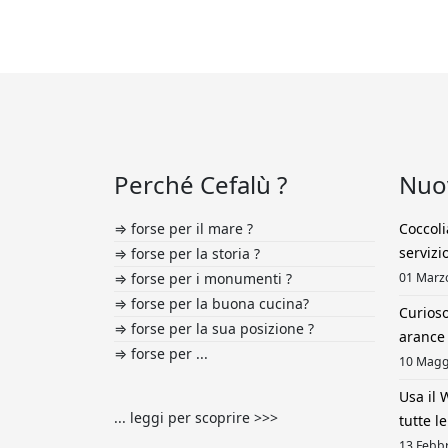
Perché Cefalù ?
Nuov
⇒ forse per il mare ?
Coccoli
servizi
⇒ forse per la storia ?
⇒ forse per i monumenti ?
01 Marz
⇒ forse per la buona cucina?
Curioso
⇒ forse per la sua posizione ?
arance 
⇒ forse per ...
10 Magg
Usa il 
... leggi per scoprire >>>
tutte l
13 Febb