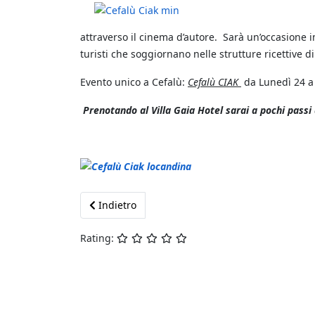
attraverso il cinema d’autore. Sarà un’occasione i
turisti che soggiornano nelle strutture ricettive di
Evento unico a Cefalù:
Cefalù CIAK
da Lunedì 24 a
Prenotando al Villa Gaia Hotel sarai a pochi pass
Previous article: MALJK Discoteca - 02 Settembr
Indietro
Rating: