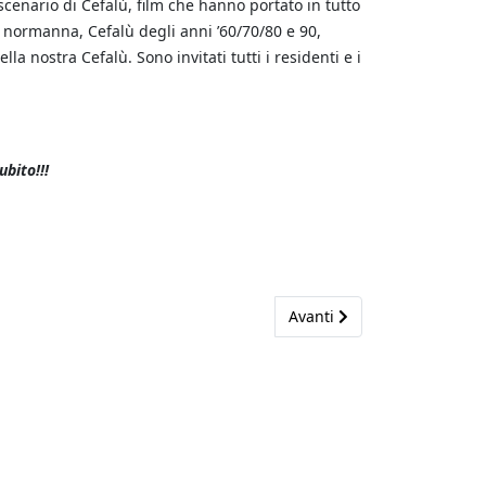
scenario di Cefalù, film che hanno portato in tutto
 normanna, Cefalù degli anni ’60/70/80 e 90,
 nostra Cefalù. Sono invitati tutti i residenti e i
ubito!!!
Next article: Cavea's friend
Avanti