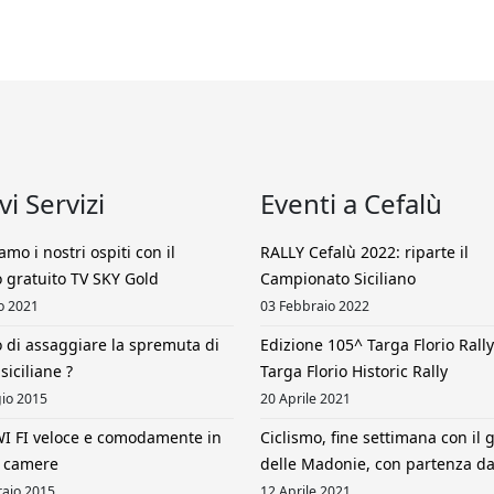
i Servizi
Eventi a Cefalù
amo i nostri ospiti con il
RALLY Cefalù 2022: riparte il
o gratuito TV SKY Gold
Campionato Siciliano
o 2021
03 Febbraio 2022
 di assaggiare la spremuta di
Edizione 105^ Targa Florio Rally
siciliane ?
Targa Florio Historic Rally
io 2015
20 Aprile 2021
WI FI veloce e comodamente in
Ciclismo, fine settimana con il g
e camere
delle Madonie, con partenza da
raio 2015
12 Aprile 2021