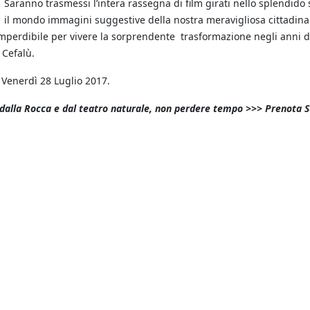
Saranno trasmessi l’intera rassegna di film girati nello splendido 
il mondo immagini suggestive della nostra meravigliosa cittadina
mperdibile per vivere la sorprendente trasformazione negli anni della
 Cefalù.
 Venerdì 28 Luglio 2017.
i dalla Rocca e dal teatro naturale, non perdere tempo >>> Prenota S
e: Lady Jenny Voice