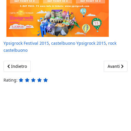
Ypsigrock Festival 2015
,
castelbuono Ypsigrock 2015
,
rock
castelbuono
Previous article: Street Food Festival a Cefalù - 29 Agosto 2015
Next article
Indietro
Avanti
Rating: