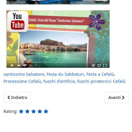
santissimo Salvatore
,
Festa du Sabbaturi
,
Festa a Cefalù
,
Processione Cefalù
,
fuochi d'artificio
,
fuochi pirotecnici Cefalù
Previous article: Ypsigrock Festival Castelbuono 2015
Next articl
Indietro
Avanti
Rating: