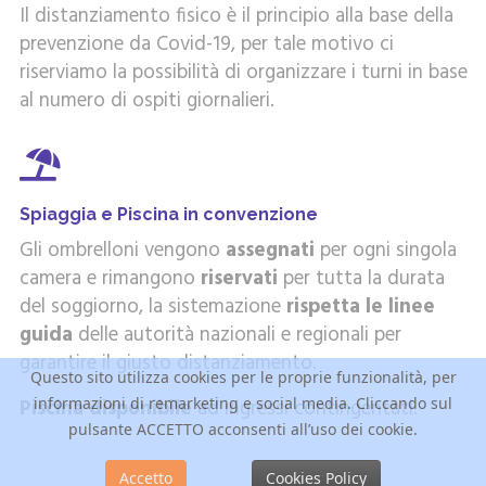
Il distanziamento fisico è il principio alla base della
prevenzione da Covid-19, per tale motivo ci
riserviamo la possibilità di organizzare i turni in base
al numero di ospiti giornalieri.
Spiaggia e Piscina in convenzione
Gli ombrelloni vengono
assegnati
per ogni singola
camera e rimangono
riservati
per tutta la durata
del soggiorno, la sistemazione
rispetta le linee
guida
delle autorità nazionali e regionali per
garantire il giusto distanziamento.
Questo sito utilizza cookies per le proprie funzionalità, per
informazioni di remarketing e social media. Cliccando sul
Piscina disponibile
ad ingressi contingentati.
pulsante ACCETTO acconsenti all’uso dei cookie.
Accetto
Cookies Policy